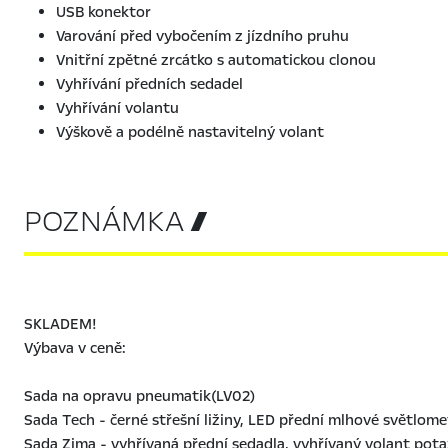
USB konektor
Varování před vybočením z jízdního pruhu
Vnitřní zpětné zrcátko s automatickou clonou
Vyhřívání předních sedadel
Vyhřívání volantu
Výškově a podélně nastavitelný volant
POZNÁMKA 
SKLADEM!
Výbava v ceně:
Sada na opravu pneumatik(LV02)
Sada Tech - černé střešní ližiny, LED přední mlhové světlom
Sada Zima - vyhřívaná přední sedadla, vyhřívaný volant pota