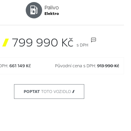
Palivo
elektro

799 990 Kč
s DPH
 DPH:
661 149 Kč
Původní cena s DPH:
913 990 Kč
POPTAT
TOTO VOZIDLO 