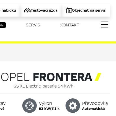
o nabídku
Testovací jízda
Objednat na servis
SERVIS
KONTAKT
47
OPEL
FRONTERA

GS XL Electric, baterie 54 kWh
tav
Výkon
Převodovka
ové
83 kW/113 k
automatická