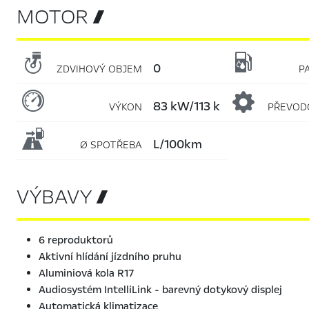
MOTOR 


0
ZDVIHOVÝ OBJEM
P

83 kW/113 k
VÝKON
PŘEVOD

l/100km
Ø SPOTŘEBA
VÝBAVY 
6 reproduktorů
Aktivní hlídání jízdního pruhu
Aluminiová kola R17
Audiosystém IntelliLink - barevný dotykový displej
Automatická klimatizace