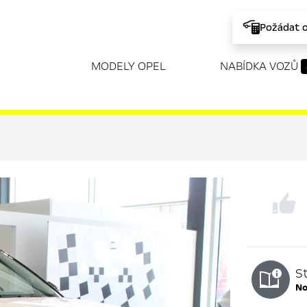
Požádat 
MODELY OPEL
NABÍDKA VOZŮ
S
n