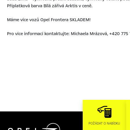
Příplatková barva Bílá zářivá Arktis v ceně.
Máme více vozů Opel Frontera SKLADEM!

POŽÁDAT O NABÍDKU