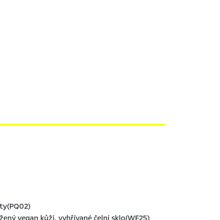
ety(PQ02)
žený vegan kůží, vyhřívané čelní sklo(WF25)