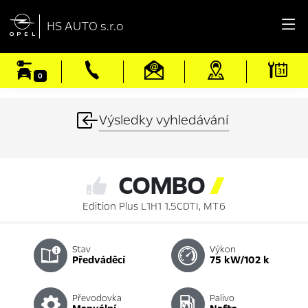

HS AUTO s.r.o
0
Výsledky vyhledávání
COMBO

Edition Plus L1H1 1.5CDTI, MT6
Stav
Výkon
předváděcí
75 kW/102 k
Převodovka
Palivo