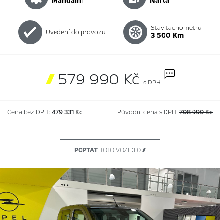
manuální
nafta
Stav tachometru
Uvedení do provozu
3 500 Km

579 990 Kč
s DPH
Cena bez DPH:
479 331 Kč
Původní cena s DPH:
708 990 Kč
POPTAT
TOTO VOZIDLO 