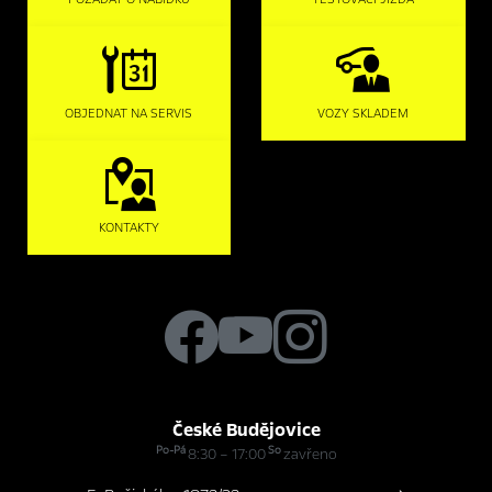
OBJEDNAT NA SERVIS
VOZY SKLADEM
KONTAKTY
České Budějovice
Po-Pá
So
8:30 – 17:00
zavřeno