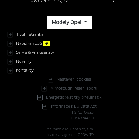
E. Rošického 1872/32
Modely Opel
Titulní stránka
Nabídka vozů
47
Servis & Příslušenství
Novinky
Kontakty
Nastavení cookies
Mimosoudní řešení sporů
Energetické štítky pneumatik
Informace k EU Data Act
HS AUTO s.r.o
IČO: 48244210
Realizace 2023
Comin.cz, s.r.o.
lead management GROWITO