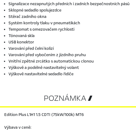
Signalizace nezapnutých předních i zadních bezpečnostních pásů
Sklopné sedadlo spolujezdce
Stěrač zadního okna
Systém kontroly tlaku v pneumatikách
Tempomat s omezovačem rychlosti
Tónovaná skla
USB konektor
Varování před čelní kolizí
Varování před vybočením z jízdního pruhu
Vnitřní zpětné zrcátko s automatickou clonou
Výškově a podélně nastavitelný volant
Výškově nastavitelné sedadlo řidiče
POZNÁMKA 
Edition Plus L1H1 1.5 CDTI (75kW/100k) MT6
Výbava v ceně: