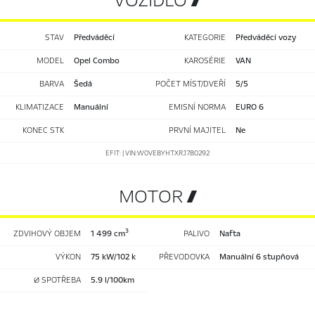
VOZIDLO 
STAV
předváděcí
KATEGORIE
Předváděcí vozy
MODEL
Opel Combo
KAROSÉRIE
VAN
BARVA
Šedá
POČET MÍST/DVEŘÍ
5/5
KLIMATIZACE
manuální
EMISNÍ NORMA
EURO 6
KONEC STK
PRVNÍ MAJITEL
Ne
EFIT: | VIN:W0VEBYHTXRJ780292
MOTOR 
3
ZDVIHOVÝ OBJEM
1 499 cm
PALIVO
nafta
VÝKON
75 kW/102 k
PŘEVODOVKA
manuální 6 stupňová
Ø SPOTŘEBA
5.9 l/100km