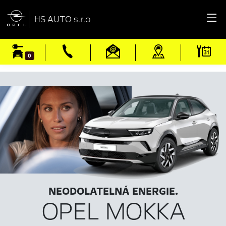

HS AUTO s.r.o
0
NEODOLATELNÁ ENERGIE.
OPEL MOKKA