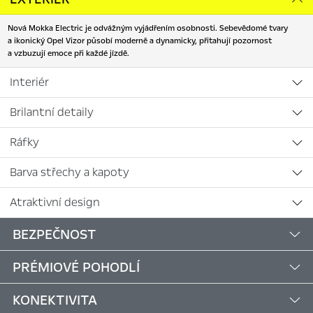
Nová Mokka Electric je odvážným vyjádřením osobnosti. Sebevědomé tvary
a ikonický Opel Vizor působí moderně a dynamicky, přitahují pozornost
a vzbuzují emoce při každé jízdě.
Interiér
Brilantní detaily
Ráfky
Barva střechy a kapoty
Atraktivní design
BEZPEČNOST
PRÉMIOVÉ POHODLÍ
KONEKTIVITA