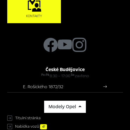
KONTAKTY
České Budějovice
Po-Pá
So
8:30 – 17:00
zavřeno
E. Rošického 1872/32
Modely Opel
Titulní stránka
Nabídka vozů
47