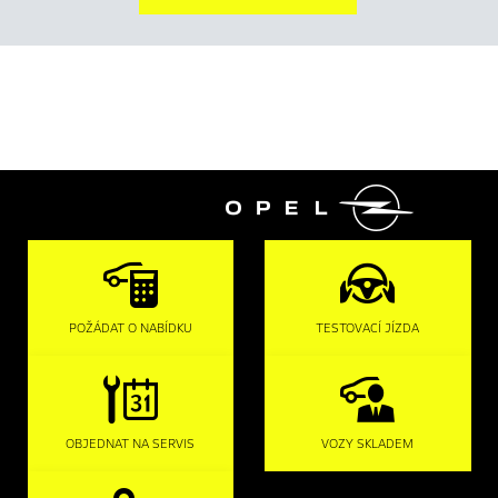

POŽÁDAT O NABÍDKU
TESTOVACÍ JÍZDA
OBJEDNAT NA SERVIS
VOZY SKLADEM