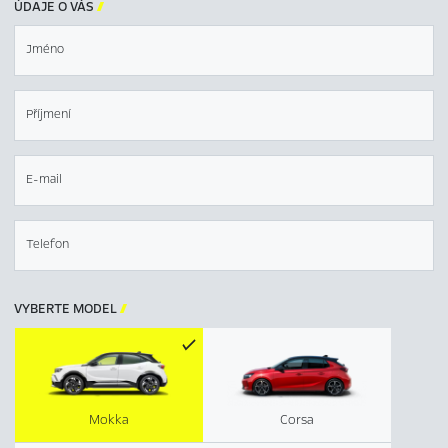
ÚDAJE O VÁS

Jméno
Příjmení
E-mail
Telefon
VYBERTE MODEL

Mokka
Corsa