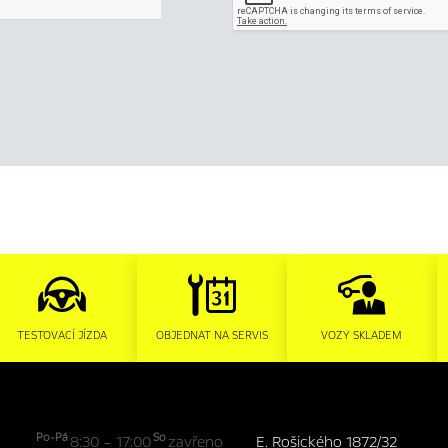
TESTOVACÍ JÍZDA
OBJEDNAT NA SERVIS
VOZY SKLADEM
Po-Pá
So
8:30 – 17:00
zavřeno
E. Rošického 1872/32