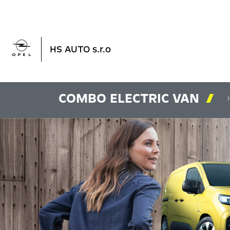

HS AUTO s.r.o
COMBO ELECTRIC VAN
