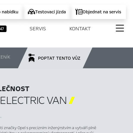
o nabídku
Testovací jízda
Objednat na servis
SERVIS
KONTAKT
47
CENÍK
POPTAT TENTO VŮZ
OLEČNOST
ELECTRIC VAN

.
i značky Opel s precizním inženýrstvím a vytváří plně