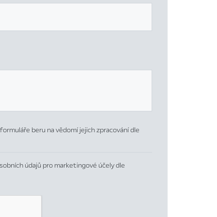
formuláře beru na vědomí jejich zpracování dle
sobních údajů pro marketingové účely dle