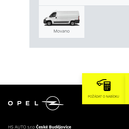
Movano

POŽÁDAT O NABÍDKU
HS AUTO s.r.o
České Budějovice