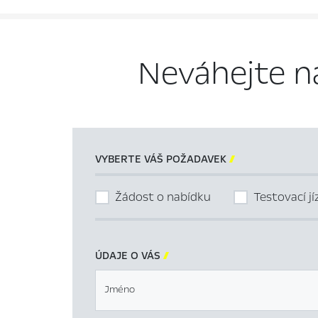
Neváhejte n
VYBERTE VÁŠ POŽADAVEK

Žádost o nabídku
Testovací j
ÚDAJE O VÁS

Jméno