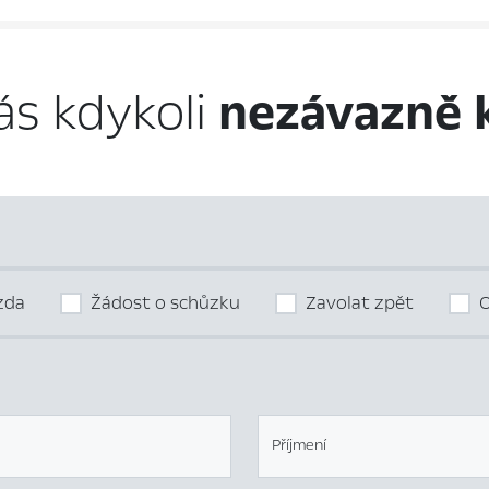
ás kdykoli
nezávazně 
ízda
Žádost o schůzku
Zavolat zpět
O
Příjmení