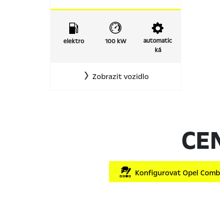
automatic
elektro
100 kW
ká
Zobrazit vozidlo
CE
Konfigurovat Opel Combo