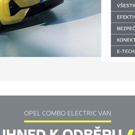
VŠEST
EFEKTI
BEZPE
KONEKT
E-TECH
OPEL COMBO ELECTRIC VAN
IHNED K ODBĚRU
