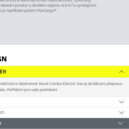
fektivitou a nekompromisní všestranností. I přes svůj
3
nákladní prostor o skvělém objemu 4,4 m
a vynikajícími
o je například systém FlexCargo®.
GN
IÉR
raktické a všestranné. Nové Combo Electric Van je skvělé pro přepravu
adu. Perfektní pro vaše podnikání.
ti
D