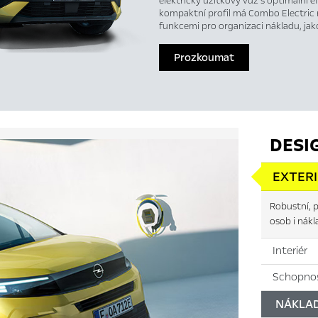
elektrický užitkový vůz s optimální e
kompaktní profil má Combo Electric 
funkcemi pro organizaci nákladu, jak
Prozkoumat
DESI
EXTER
Robustní, p
osob i nákl
Interiér
Schopnos
NÁKLA