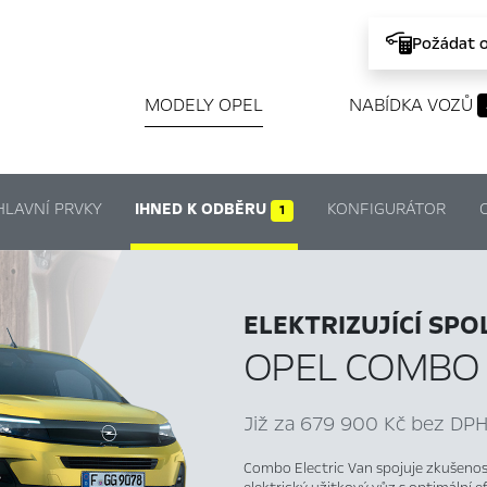
Požádat 
MODELY OPEL
NABÍDKA VOZŮ
HLAVNÍ PRVKY
IHNED K ODBĚRU
KONFIGURÁTOR
1
ELEKTRIZUJÍCÍ SP
OPEL COMBO 
Již za 679 900 Kč bez DPH
Combo Electric Van spojuje zkušenost