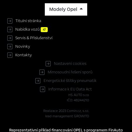
Modely Opel
Titulní stránka
Nabídka vozů
47
Servis & Příslušenství
Novinky
Kontakty
Nastavení cookies
Mimosoudní řešení sporů
Energetické štítky pneumatik
Informace k EU Data Act
HS AUTO s.r.o
IČO: 48244210
Realizace 2023
Comin.cz, s.r.o.
lead management GROWITO
Reprezentativní příklad financování OPEL s programem FinAuto