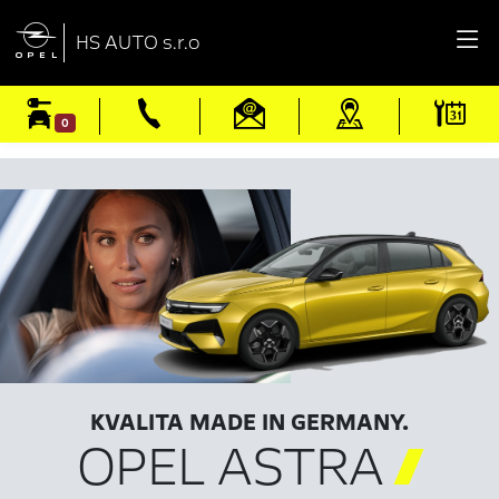

HS AUTO s.r.o
0
KVALITA MADE IN GERMANY.
OPEL ASTRA
