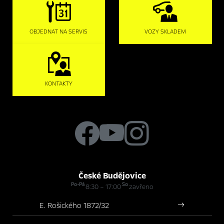
OBJEDNAT NA SERVIS
VOZY SKLADEM
KONTAKTY
České Budějovice
Po-Pá
So
8:30 – 17:00
zavřeno
E. Rošického 1872/32