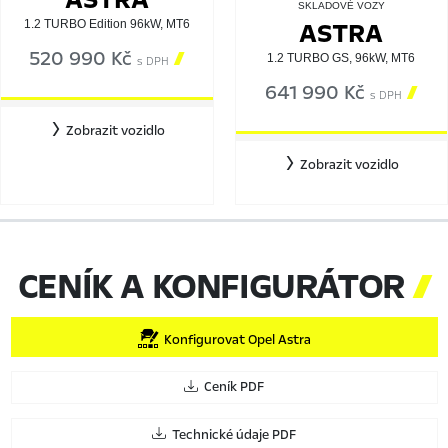
SKLADOVÉ VOZY
ASTRA
1.2 TURBO Edition 96kW, MT6
520 990 Kč

1.2 TURBO GS, 96kW, MT6
s DPH
641 990 Kč

s DPH
Zobrazit vozidlo
Zobrazit vozidlo
CENÍK A KONFIGURÁTOR

Konfigurovat Opel Astra
Ceník PDF
Technické údaje PDF