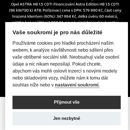
Opel ASTRA HB 1.5 CDTI Financování Astra Edition HB 1.5 CDTI
(96 kW/130 k) AT8: Pořizovací cena s DPH: 579 990 Kč, část ceny
hrazená klientem (60%): 347 994 Kč, délka úvěru 60 měsíců,
splátka bez pojištění 3.990 Kč, pevná výpůjční úroková sazba:
1,24% p.a., nabídka je určena pro fyzické osoby podnikatele a
Vaše soukromí je pro nás důležité
právnické osoby a platí do 30. 6. 2026 nebo do odvolání.
Tato nabídka je pouze indikativní, není návrhem na uzavření
Používáme cookies pro hladké procházení naším
smlouvy a nelze z ní proto dovozovat povinnost společnosti
webem, k analýze návštěvnosti nebo sdílení přes
uskutečnit jakékoliv transakce.
vaše oblíbené sociální sítě. Neobsahují vaše osobní
Poskytovatelem financování je UniCredit Leasing CZ, a.s.,
údaje a nic nikam neposílají. Pokud chcete,
Želetavská 1525/1, 140 10 Praha 4, IČO: 15886492
abychom vás mohli oslovit inzercí s novými modely
nebo skladovými vozy, můžete nám k tomu dát
souhlas níže nebo v
nastavení soukromí.
Přijmout vše
Jen nezbytné