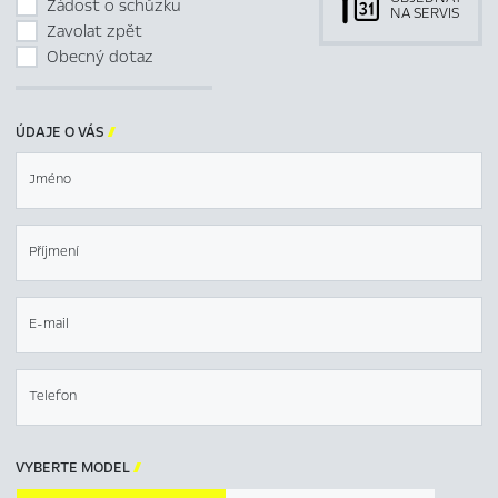
Žádost o schůzku
NA SERVIS
Zavolat zpět
Obecný dotaz
ÚDAJE O VÁS

Jméno
Příjmení
E-mail
Telefon
VYBERTE MODEL
